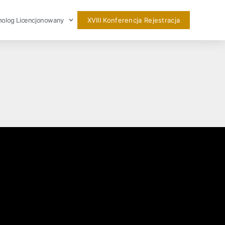
holog Licencjonowany
XVIII Konferencja Rejestracja