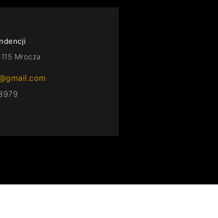
ndencji
-115 Mrocza
g@gmail.com
18979