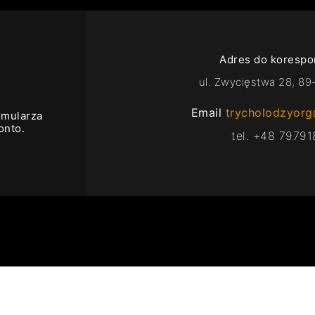
Adres do korespo
ul. Zwycięstwa 28, 89
Email
trycholodzyor
rmularza
onto.
tel. +48 7979