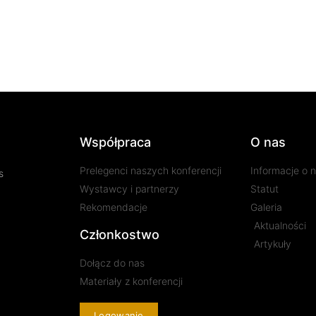
Współpraca
O nas
Prelegenci naszych konferencji
Informacje o 
s
Wystawcy i partnerzy
Statut
Rekomendacje
Galeria
Aktualności
Członkostwo
Artykuły
Dołącz do nas
Materiały z konferencji
Logowanie