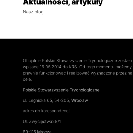
Aktualności, artykuły
Nasz blog
Oficjalnie Polskie Stowarzyszenie Trychologiczne zostało
wpisane 16.05.2014 do KRS. Od tego momentu możemy
prawnie funkcjonować i realizować wyznaczone przez na
cele.
Polskie Stowarzyszenie Trychologiczne
ul. Legnicka 65, 54-205,
Wrocław
adres do korespondencji:
Ul. Zwycięstwa28/1
89-115
Mrocza