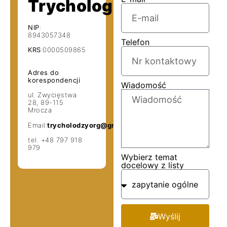
Trychologiczne
NIP
:
8943057348
Telefon
KRS
:0000509865
Adres do
korespondencji
Wiadomość
ul. Zwycięstwa
28, 89-115
Mrocza
Email:
trycholodzyorg@gmail.com
tel.
+48 797 918
979
Wybierz temat
docelowy z listy
Wyślij