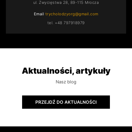
ul. Zwycięstwa 28, 89-115 Mrocza
Email
trycholodzyorg@gmail.com
tel. +48 797918979
Aktualności, artykuły
Nasz blog
PRZEJDŹ DO AKTUALNOŚCI