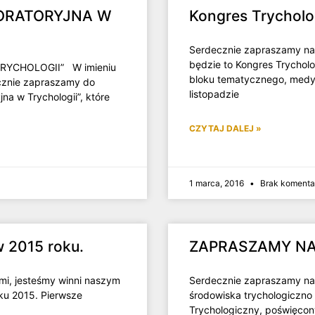
BORATORYJNA W
Kongres Trychol
Serdecznie zapraszamy na 
będzie to Kongres Trychol
YCHOLOGII” W imieniu
bloku tematycznego, medy
cznie zapraszamy do
listopadzie
na w Trychologii”, które
CZYTAJ DALEJ »
1 marca, 2016
Brak komenta
 2015 roku.
ZAPRASZAMY NA
ami, jesteśmy winni naszym
Serdecznie zapraszamy na 
ku 2015. Pierwsze
środowiska trychologiczno
Trychologiczny, poświęco