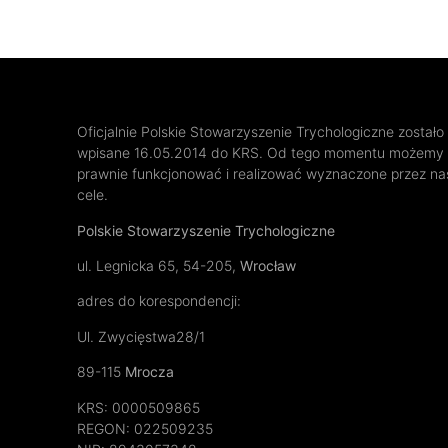
Oficjalnie Polskie Stowarzyszenie Trychologiczne zostało
wpisane 16.05.2014 do KRS. Od tego momentu możemy
prawnie funkcjonować i realizować wyznaczone przez na
cele.
Polskie Stowarzyszenie Trychologiczne
ul. Legnicka 65, 54-205,
Wrocław
adres do korespondencji:
Ul. Zwycięstwa28/1
89-115
Mrocza
KRS: 0000509865
REGON:
022509235