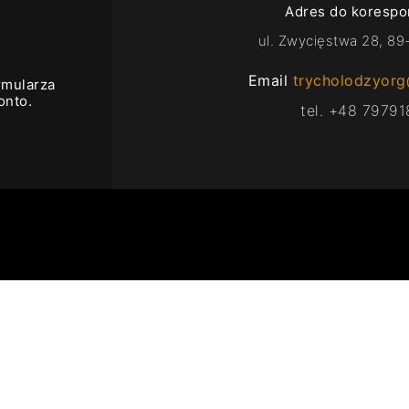
Adres do korespo
ul. Zwycięstwa 28, 89
Email
trycholodzyor
rmularza
onto.
tel. +48 7979