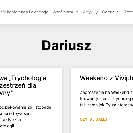
XVIII Konferencja Rejestracja
Współpraca
Artykuły
Galeria
Tryc
Dariusz
wa „Trychologia
Weekend z Vivip
zestrzeń dla
cyny”
Zaproszenie na Weekend z
Stowarzyszenia Trychologi
tak samo jak Ty zaintereso
Podziękowanie 26 listopada
aniu odbyła się
Praktyczna-
CZYTAJ DALEJ »
etologii