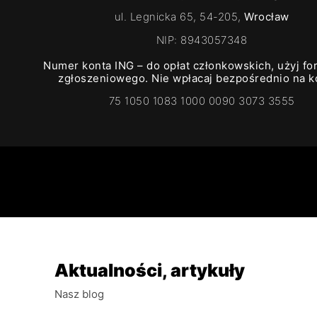
ul. Legnicka 65, 54-205,
Wrocław
NIP: 8943057348
Numer konta ING – do opłat członkowskich, użyj fo
zgłoszeniowego. Nie wpłacaj bezpośrednio na k
75 1050 1083 1000 0090 3073 3555
Aktualności, artykuły
Nasz blog