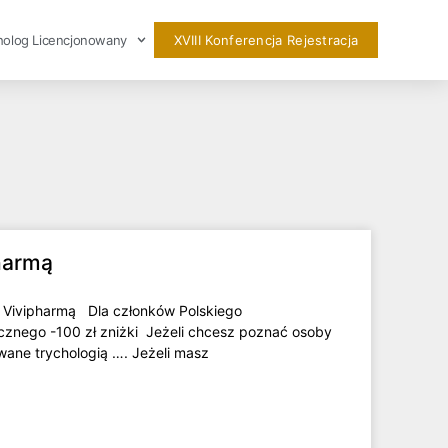
holog Licencjonowany
XVIII Konferencja Rejestracja
harmą
 Vivipharmą Dla członków Polskiego
cznego -100 zł zniżki Jeżeli chcesz poznać osoby
wane trychologią …. Jeżeli masz