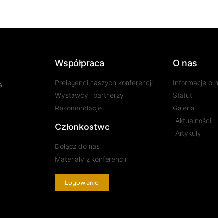
Współpraca
O nas
Prelegenci naszych konferencji
Informacje o 
s
Wystawcy i partnerzy
Statut
Rekomendacje
Galeria
Aktualności
Członkostwo
Artykuły
Dołącz do nas
Materiały z konferencji
Logowanie