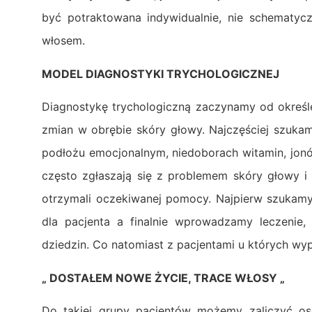
być potraktowana indywidualnie, nie schematycz
włosem.
MODEL DIAGNOSTYKI TRYCHOLOGICZNEJ
Diagnostykę trychologiczną zaczynamy od określ
zmian w obrębie skóry głowy. Najczęściej szuka
podłożu emocjonalnym, niedoborach witamin, jon
często zgłaszają się z problemem skóry głowy i
otrzymali oczekiwanej pomocy. Najpierw szukamy 
dla pacjenta a finalnie wprowadzamy leczenie
dziedzin. Co natomiast z pacjentami u których w
„ DOSTAŁEM NOWE ŻYCIE, TRACE WŁOSY „
Do takiej grupy pacjentów możemy zaliczyć o