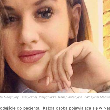
lista Medycyny Estetycznej. Pielęgniarka Transplantacyjna. Założyciel Me
 podejście do pacjenta. Każda osoba pojawiająca się w N