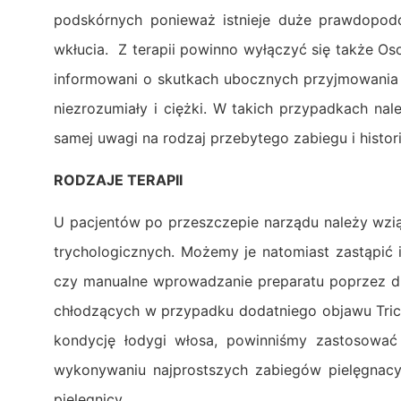
podskórnych ponieważ istnieje duże prawdopodo
wkłucia. Z terapii powinno wyłączyć się także O
informowani o skutkach ubocznych przyjmowania le
niezrozumiały i ciężki. W takich przypadkach na
samej uwagi na rodzaj przebytego zabiegu i histor
RODZAJE TERAPII
U pacjentów po przeszczepie narządu należy wz
trychologicznych. Możemy je natomiast zastąpić i
czy manualne wprowadzanie preparatu poprzez dr
chłodzących w przypadku dodatniego objawu Tric
kondycję łodygi włosa, powinniśmy zastosować 
wykonywaniu najprostszych zabiegów pielęgnac
pielęgnicy.