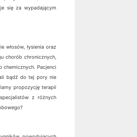
yje się za wypadającym
 włosów, łysienia oraz
u chorób chronicznych,
b chemicznych. Pacjenci
li bądź do tej pory nie
lamy propozycję terapii
specjalistów z różnych
orobowego?
zynników powodujących