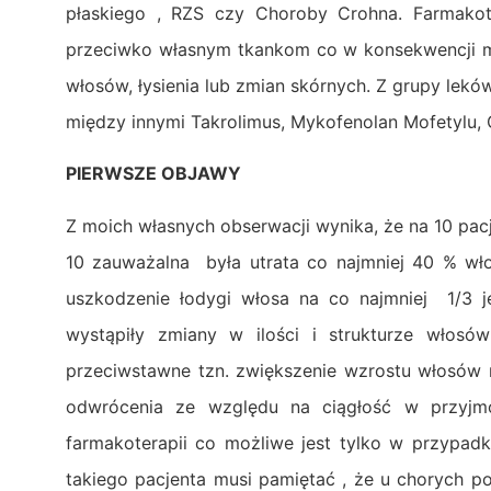
płaskiego , RZS czy Choroby Crohna. Farmako
przeciwko własnym tkankom co w konsekwencji m
włosów, łysienia lub zmian skórnych. Z grupy le
między innymi Takrolimus, Mykofenolan Mofetylu, 
PIERWSZE OBJAWY
Z moich własnych obserwacji wynika, że na 10 pac
10 zauważalna była utrata co najmniej 40 % wło
uszkodzenie łodygi włosa na co najmniej 1/3 j
wystąpiły zmiany w ilości i strukturze wło
przeciwstawne tzn. zwiększenie wzrostu włosów 
odwrócenia ze względu na ciągłość w przyjmow
farmakoterapii co możliwe jest tylko w przypad
takiego pacjenta musi pamiętać , że u chorych p