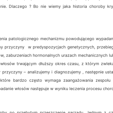
nie. Dlaczego ? Bo nie wiemy jaka historia choroby kr
enia patologicznego mechanizmu powodującego wypadanie
my przyczyny w predyspozycjach genetycznych, przebieg
ów, zaburzeniach hormonalnych urazach mechanicznych lu
 włosów trwającym dłuższy okres czasu, z którym zwleka
przyczyny – analizujemy i diagnozujemy , następnie usta
, które bardzo często wymaga zaangażowania zespołu 
ypadanie włosów następuje w wyniku leczenia procesu ch
soby po przebytym przeszczepie narządu. Jednym z c