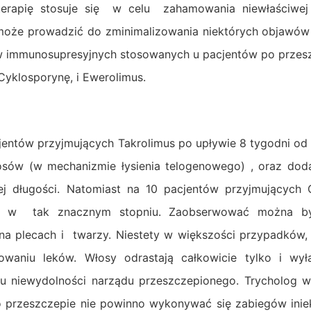
terapię stosuje się w celu zahamowania niewłaściwej
oże prowadzić do zminimalizowania niektórych objawów
ków immunosupresyjnych stosowanych u pacjentów po przes
Cyklosporynę, i Ewerolimus.
jentów przyjmujących Takrolimus po upływie 8 tygodni od 
sów (w mechanizmie łysienia telogenowego) , oraz doda
ej długości. Natomiast na 10 pacjentów przyjmujących 
sów w tak znacznym stopniu. Zaobserwować można był
na plecach i twarzy. Niestety w większości przypadków,
aniu leków. Włosy odrastają całkowicie tylko i wyłą
ku niewydolności narządu przeszczepionego. Trycholog 
o przeszczepie nie powinno wykonywać się zabiegów inie