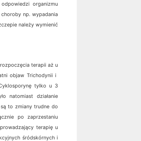
 odpowiedzi organizmu
 choroby np. wypadania
zczepie należy wymienić
rozpoczęcia terapii aż u
tni objaw Trichodynii i
Cyklosporynę tylko u 3
o natomiast działanie
 są to zmiany trudne do
cznie po zaprzestaniu
wprowadzający terapię u
kcyjnych śródskórnych i