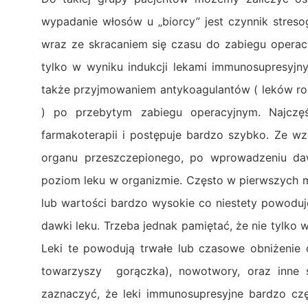
wypadanie włosów u „biorcy” jest czynnik stres
wraz ze skracaniem się czasu do zabiegu operac
tylko w wyniku indukcji lekami immunosupresyjn
także przyjmowaniem antykoagulantów ( leków ro
) po przebytym zabiegu operacyjnym. Najczęś
farmakoterapii i postępuje bardzo szybko. Ze wz
organu przeszczepionego, po wprowadzeniu daw
poziom leku w organizmie. Często w pierwszych m
lub wartości bardzo wysokie co niestety powodu
dawki leku. Trzeba jednak pamiętać, że nie tylko
Leki te powodują trwałe lub czasowe obniżenie 
towarzyszy gorączka), nowotwory, oraz inne sc
zaznaczyć, że leki immunosupresyjne bardzo czę