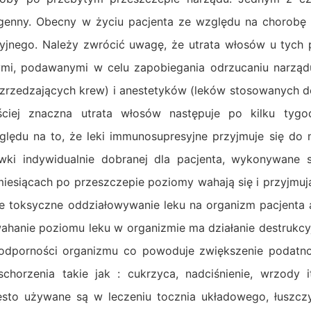
ogenny. Obecny w życiu pacjenta ze względu na chorobę 
yjnego. Należy zwrócić uwagę, że utrata włosów u tych 
ymi, podawanymi w celu zapobiegania odrzucaniu narząd
zrzedzających krew) i anestetyków (leków stosowanych d
ciej znaczna utrata włosów następuje po kilku tygo
ględu na to, że leki immunosupresyjne przyjmuje się do 
ki indywidualnie dobranej dla pacjenta, wykonywane s
iesiącach po przeszczepie poziomy wahają się i przyjmują
je toksyczne oddziałowywanie leku na organizm pacjenta
 wahanie poziomu leku w organizmie ma działanie destrukc
odporności organizmu co powoduje zwiększenie podatnoś
horzenia takie jak : cukrzyca, nadciśnienie, wrzody 
sto używane są w leczeniu tocznia układowego, łuszczy