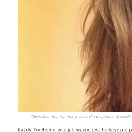
Oliwia Manthey trycholog, analityk i diagnosta. Specja
Każdy Trycholog wie, jak ważne jest holistyczne