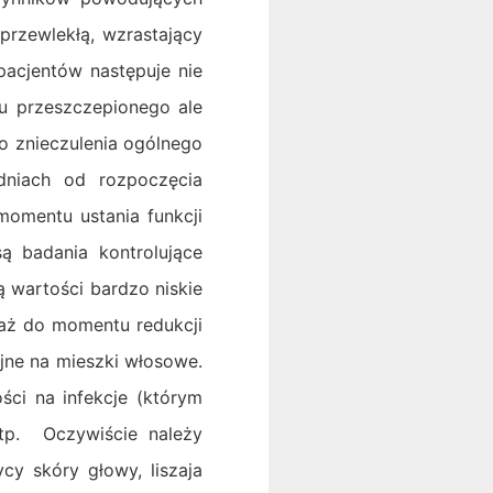
przewlekłą, wzrastający
pacjentów następuje nie
u przeszczepionego ale
o znieczulenia ogólnego
dniach od rozpoczęcia
momentu ustania funkcji
ą badania kontrolujące
 wartości bardzo niskie
 aż do momentu redukcji
yjne na mieszki włosowe.
ci na infekcje (którym
itp. Oczywiście należy
cy skóry głowy, liszaja