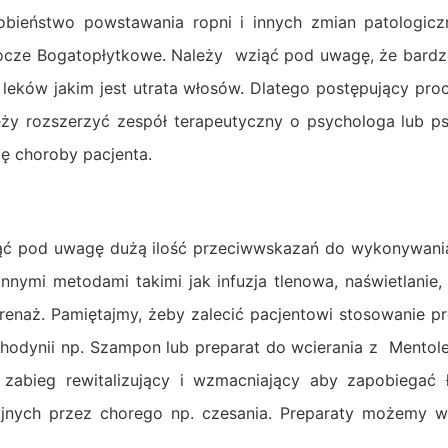
bieństwo powstawania ropni i innych zmian patologicz
socze Bogatopłytkowe. Należy wziąć pod uwagę, że bardzo
ków jakim jest utrata włosów. Dlatego postępujący proces
leży rozszerzyć zespół terapeutyczny o psychologa lub p
ię choroby pacjenta.
iąć pod uwagę dużą ilość przeciwwskazań do wykonywani
nnymi metodami takimi jak infuzja tlenowa, naświetlanie,
enaż. Pamiętajmy, żeby zalecić pacjentowi stosowanie p
hodynii np. Szampon lub preparat do wcierania z Mentol
zabieg rewitalizujący i wzmacniający aby zapobiegać 
yjnych przez chorego np. czesania. Preparaty możemy 