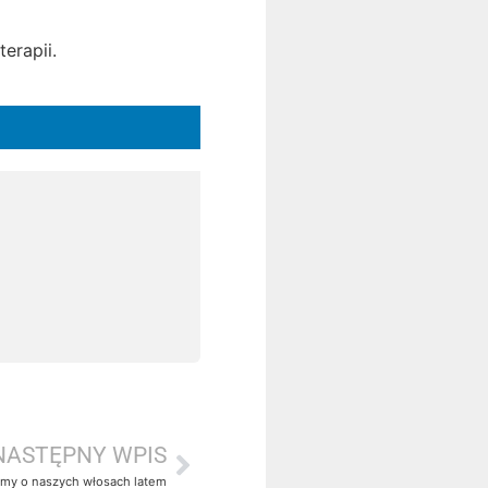
erapii.
NASTĘPNY WPIS
jmy o naszych włosach latem